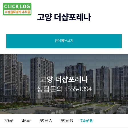
전체메뉴보기
고양 더샵포레나
상담문의 1555-1394
39㎡
46㎡
59㎡A
59㎡B
74㎡B